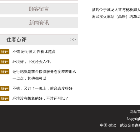
顾客留言
酒店位于藏龙大道与杨桥湖大道
离武汉火车站（高铁）约26.2
新闻资讯
住客点评
>>
好评
不错 房间很大 性价比超高
好评
环境好，下次还会入住。
好评
还行吧就是前台接待服务态度差差那么
一点点，其他都可以
好评
不错，又订了一晚上，前台态度很好
好评
环境没有想象的好，不过还可以了
网站
Copyrigh
中国•武汉 武汉金泰商务酒