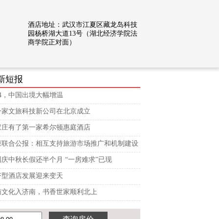
酒店地址：武汉市江夏区藏龙岛科技
）
园杨桥湖大道13号（湖北经济学院法
商学院正对面）
新短报
24，中国出境大幅增温
一家文旅科技新公司在北京成立
家庄有了第一家希尔顿惠庭酒店
柬联合公报：相互支持旅游市场推广和机制建设
国庆中秋长假还半个月 “一房难求”已现
济型酒店发展迎来变天
南文化入济南，书香世家顺利北上