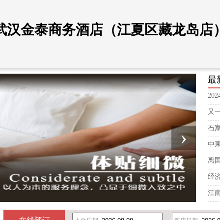
武汉金泰商务酒店（江夏区藏龙岛店
最
20
又
石
›
中
离
经
江